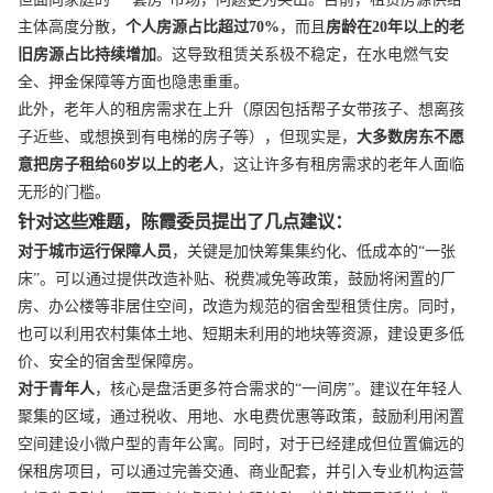
主体高度分散，
个人房源占比超过70%
，而且
房龄在20年以上的老
旧房源占比持续增加
。这导致租赁关系极不稳定，在水电燃气安
全、押金保障等方面也隐患重重。
此外，老年人的租房需求在上升（原因包括帮子女带孩子、想离孩
子近些、或想换到有电梯的房子等），但现实是，
大多数房东不愿
意把房子租给60岁以上的老人
，这让许多有租房需求的老年人面临
无形的门槛。
针对这些难题，陈霞委员提出了几点建议：
对于城市运行保障人员
，关键是加快筹集集约化、低成本的“一张
床”。可以通过提供改造补贴、税费减免等政策，鼓励将闲置的厂
房、办公楼等非居住空间，改造为规范的宿舍型租赁住房。同时，
也可以利用农村集体土地、短期未利用的地块等资源，建设更多低
价、安全的宿舍型保障房。
对于青年人
，核心是盘活更多符合需求的“一间房”。建议在年轻人
聚集的区域，通过税收、用地、水电费优惠等政策，鼓励利用闲置
空间建设小微户型的青年公寓。同时，对于已经建成但位置偏远的
保租房项目，可以通过完善交通、商业配套，并引入专业机构运营