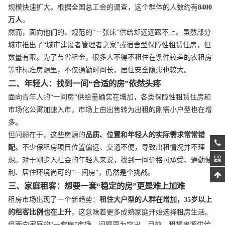
规模快速扩大。根据全国总工会的调查，这个群体的人数约有
8400
万人
。
然而，面向他们的、规范的“一张床”供给却远远跟不上。虽然部分
城市推出了“城市建设者管理者之家”或宿舍型保障性租赁住房，但
数量有限。为了节省租金，很多人不得不租住在条件较差的农租房
等非标准房源里，不仅通勤时间长，居住安全隐患也较大。
二、年轻人：找到一间“合适的房”依然头疼
面向青年人的“一间房”供给量确实在增加，各类保障性租赁住房和
市场化公寓加速入市，市场上由出售转为出租的刚需小户型也在增
多。
但问题在于，这些房源的
品质、位置和年轻人的实际需求常常错
配
。不少保租房项目位置偏远、交通不便，导致出租情况并不理
想。对于刚步入社会的年轻人来说，找到一间价格可承受、通勤便
利、居住环境尚可的“一间房”，仍然是个挑战。
三、家庭租客：想要一套“稳定的房”更是难上加难
租房市场出现了一个新趋势：
租住大户型的人群在增加，35岁以上
的租客比例也在上升
，这意味着更多成熟家庭开始选择租房生活。
但面向家庭的“一套房”市场，问题更为突出。目前，租赁房源供给