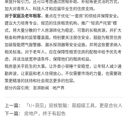
来提升吸引力。还可以考虑通过房租补助、补贴等更灵活的方式，
加大对青年人、科技人才和应届毕业生的住房支持。
对于家庭及老年租客
，重点在于优化“一套房”的供给并保障安全。
建议大力培育专业、规范的住房租赁机构，推广“轻资产托管”模
式，将大量分散的个人房源转化为稳定、可靠的长租房源，并扩大
租金和押金的监管覆盖面。特别要关注居住安全，鼓励为租赁住房
加装智能燃气报警器、漏水探测器等安全设施，并将这些要求纳入
相关标准。对于老年人，应在保障性租赁住房的配租中给予优先考
虑，并适当放宽申请条件，保障他们的租房权益。
租房是关乎民生的大事。让外卖小哥睡个安稳觉，让年轻人减少通
勤奔波，让家庭和老人住得放心，不仅需要市场的力量，也需要政
策更精准的扶持和社会观念更多的包容。
部分内容引用：澎湃新闻 ∙ 地产界
上一篇：
「U+洞见」双核智脑：是超级工具，更是合伙人
下一篇：
房地产，终于有起色